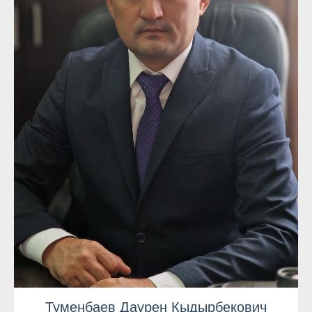
Туменбаев Даурен Кыдырбекович