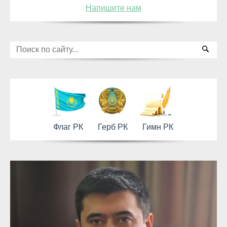
Напишите нам
Флаг РК
Герб РК
Гимн РК